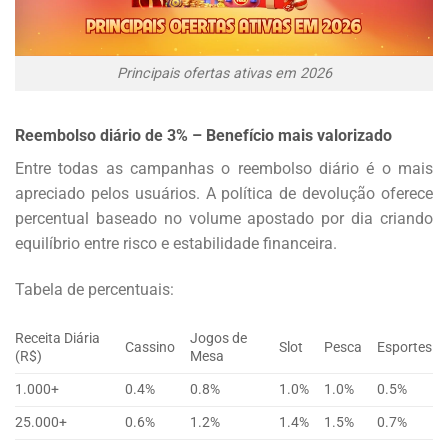
Principais ofertas ativas em 2026
Reembolso diário de 3% – Benefício mais valorizado
Entre todas as campanhas o reembolso diário é o mais
apreciado pelos usuários. A política de devolução oferece
percentual baseado no volume apostado por dia criando
equilíbrio entre risco e estabilidade financeira.
Tabela de percentuais:
Receita Diária
Jogos de
Cassino
Slot
Pesca
Esportes
(R$)
Mesa
1.000+
0.4%
0.8%
1.0%
1.0%
0.5%
25.000+
0.6%
1.2%
1.4%
1.5%
0.7%