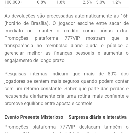
100.000+
0.8%
1.8%
2.5%
3.0%
1.2%
As devoluções são processadas automaticamente às 16h
(horário de Brasília). O jogador escolhe entre sacar de
imediato ou manter o crédito como bônus extra.
Promoções plataforma 777VIP mostram que a
transparência no reembolso diário ajuda o público a
gerenciar melhor as finanças pessoais e aumenta o
engajamento de longo prazo.
Pesquisas internas indicam que mais de 80% dos
jogadores se sentem mais seguros quando podem contar
com um retorno constante. Saber que parte das perdas é
recuperada diariamente cria uma rotina mais confiante e
promove equilíbrio entre aposta e controle.
Evento Presente Misterioso – Surpresa diária e interativa
Promoções plataforma 777VIP destacam também o