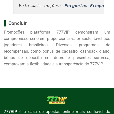
Veja mais opções
: 
Perguntas Frequente
Concluir
Promoções plataforma 777VIP
demonstram um
compromisso sério em proporcionar valor sustentável aos
jogadores brasileiros. Diversos programas de
recompensas, como bônus de cadastro, cashback diário,
bônus de depósito em dobro e presentes surpresa,
comprovam a flexibilidade e a transparência do
777VIP
.
777VIP
é a casa de apostas online mais confiável do