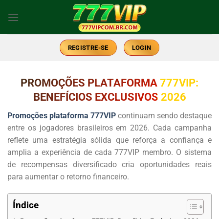
Skip
to
content
REGISTRE-SE
LOGIN
PROMOÇÕES PLATAFORMA 777VIP:
BENEFÍCIOS EXCLUSIVOS 2026
Promoções plataforma 777VIP
continuam sendo destaque
entre os jogadores brasileiros em 2026. Cada campanha
reflete uma estratégia sólida que reforça a confiança e
amplia a experiência de cada
777VIP
membro. O sistema
de recompensas diversificado cria oportunidades reais
para aumentar o retorno financeiro.
Índice