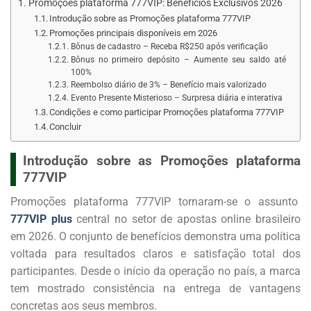
Promoções plataforma 777VIP: Benefícios Exclusivos 2026
Introdução sobre as Promoções plataforma 777VIP
Promoções principais disponíveis em 2026
Bônus de cadastro – Receba R$250 após verificação
Bônus no primeiro depósito – Aumente seu saldo até
100%
Reembolso diário de 3% – Benefício mais valorizado
Evento Presente Misterioso – Surpresa diária e interativa
Condições e como participar Promoções plataforma 777VIP
Concluir
Introdução sobre as Promoções plataforma
777VIP
Promoções plataforma 777VIP tornaram-se o assunto
777VIP plus
central no setor de apostas online brasileiro
em 2026. O conjunto de benefícios demonstra uma política
voltada para resultados claros e satisfação total dos
participantes. Desde o início da operação no país, a marca
tem mostrado consistência na entrega de vantagens
concretas aos seus membros.