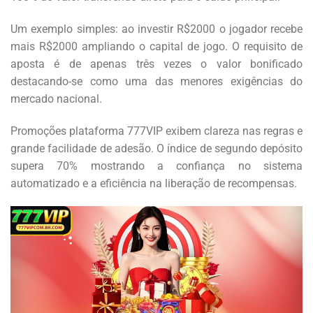
Um exemplo simples: ao investir R$2000 o jogador recebe
mais R$2000 ampliando o capital de jogo. O requisito de
aposta é de apenas três vezes o valor bonificado
destacando-se como uma das menores exigências do
mercado nacional.
Promoções plataforma 777VIP exibem clareza nas regras e
grande facilidade de adesão. O índice de segundo depósito
supera 70% mostrando a confiança no sistema
automatizado e a eficiência na liberação de recompensas.