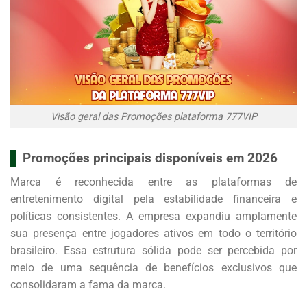
Visão geral das Promoções plataforma 777VIP
Promoções principais disponíveis em 2026
Marca é reconhecida entre as plataformas de
entretenimento digital pela estabilidade financeira e
políticas consistentes. A empresa expandiu amplamente
sua presença entre jogadores ativos em todo o território
brasileiro. Essa estrutura sólida pode ser percebida por
meio de uma sequência de benefícios exclusivos que
consolidaram a fama da marca.