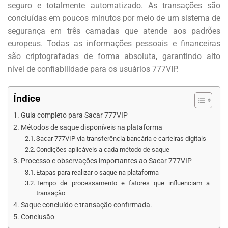
seguro e totalmente automatizado. As transações são
concluídas em poucos minutos por meio de um sistema de
segurança em três camadas que atende aos padrões
europeus. Todas as informações pessoais e financeiras
são criptografadas de forma absoluta, garantindo alto
nível de confiabilidade para os usuários
777VIP
.
Índice
Guia completo para Sacar 777VIP
Métodos de saque disponíveis na plataforma
Sacar 777VIP via transferência bancária e carteiras digitais
Condições aplicáveis a cada método de saque
Processo e observações importantes ao Sacar 777VIP
Etapas para realizar o saque na plataforma
Tempo de processamento e fatores que influenciam a
transação
Saque concluído e transação confirmada.
Conclusão