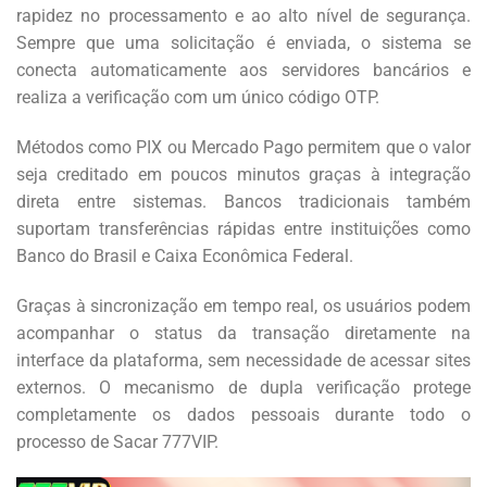
rapidez no processamento e ao alto nível de segurança.
Sempre que uma solicitação é enviada, o sistema se
conecta automaticamente aos servidores bancários e
realiza a verificação com um único código OTP.
Métodos como PIX ou Mercado Pago permitem que o valor
seja creditado em poucos minutos graças à integração
direta entre sistemas. Bancos tradicionais também
suportam transferências rápidas entre instituições como
Banco do Brasil e Caixa Econômica Federal.
Graças à sincronização em tempo real, os usuários podem
acompanhar o status da transação diretamente na
interface da plataforma, sem necessidade de acessar sites
externos. O mecanismo de dupla verificação protege
completamente os dados pessoais durante todo o
processo de Sacar 777VIP.