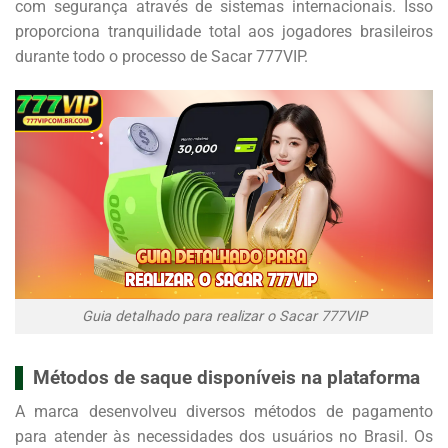
com segurança através de sistemas internacionais. Isso
proporciona tranquilidade total aos jogadores brasileiros
durante todo o processo de Sacar 777VIP.
Guia detalhado para realizar o Sacar 777VIP
Métodos de saque disponíveis na plataforma
A marca desenvolveu diversos métodos de pagamento
para atender às necessidades dos usuários no Brasil. Os