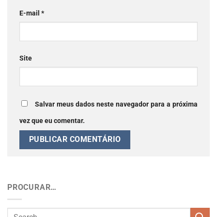
E-mail
*
Site
Salvar meus dados neste navegador para a próxima
vez que eu comentar.
PROCURAR…