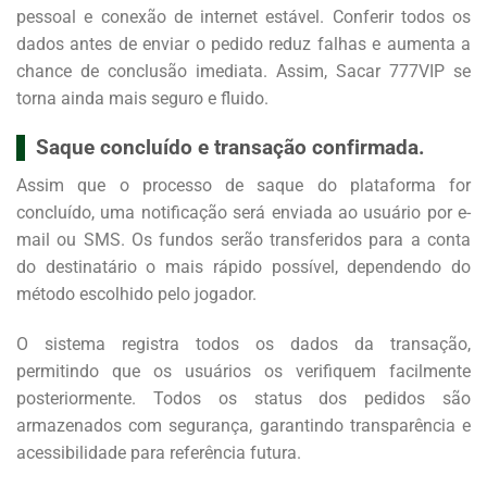
pessoal e conexão de internet estável. Conferir todos os
dados antes de enviar o pedido reduz falhas e aumenta a
chance de conclusão imediata. Assim, Sacar 777VIP se
torna ainda mais seguro e fluido.
Saque concluído e transação confirmada.
Assim que o processo de saque do plataforma for
concluído, uma notificação será enviada ao usuário por e-
mail ou SMS. Os fundos serão transferidos para a conta
do destinatário o mais rápido possível, dependendo do
método escolhido pelo jogador.
O sistema registra todos os dados da transação,
permitindo que os usuários os verifiquem facilmente
posteriormente. Todos os status dos pedidos são
armazenados com segurança, garantindo transparência e
acessibilidade para referência futura.