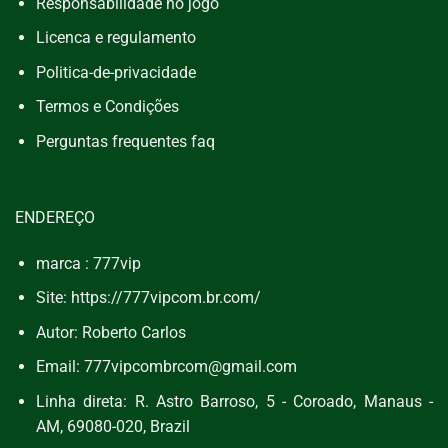
Responsabilidade no jogo
Licenca e regulamento
Politica-de-privacidade
Termos e Condições
Perguntas frequentes faq
ENDEREÇO
marca : 777vip
Site:
https://777vipcom.br.com/
Autor: Roberto Carlos
Email:
777vipcombrcom@gmail.com
Linha direta:
R. Astro Barroso, 5 - Coroado, Manaus -
AM, 69080-020, Brazil