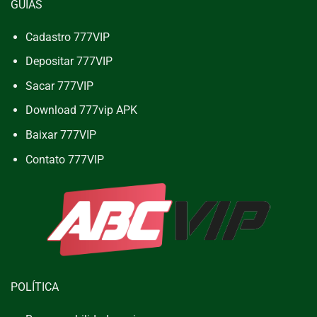
GUIAS
Cadastro 777VIP
Depositar 777VIP
Sacar 777VIP
Download 777vip APK
Baixar 777VIP
Contato 777VIP
POLÍTICA