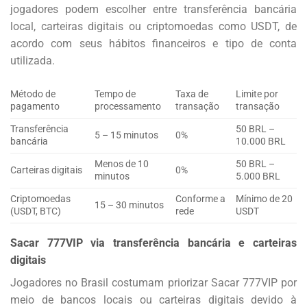
jogadores podem escolher entre transferência bancária
local, carteiras digitais ou criptomoedas como USDT, de
acordo com seus hábitos financeiros e tipo de conta
utilizada.
Método de
Tempo de
Taxa de
Limite por
pagamento
processamento
transação
transação
Transferência
50 BRL –
5 – 15 minutos
0%
bancária
10.000 BRL
Menos de 10
50 BRL –
Carteiras digitais
0%
minutos
5.000 BRL
Criptomoedas
Conforme a
Mínimo de 20
15 – 30 minutos
(USDT, BTC)
rede
USDT
Sacar 777VIP via transferência bancária e carteiras
digitais
Jogadores no Brasil costumam priorizar Sacar 777VIP por
meio de bancos locais ou carteiras digitais devido à