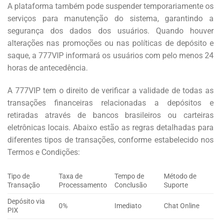
A plataforma também pode suspender temporariamente os
serviços para manutenção do sistema, garantindo a
segurança dos dados dos usuários. Quando houver
alterações nas promoções ou nas políticas de depósito e
saque, a 777VIP informará os usuários com pelo menos 24
horas de antecedência.
A 777VIP tem o direito de verificar a validade de todas as
transações financeiras relacionadas a depósitos e
retiradas através de bancos brasileiros ou carteiras
eletrônicas locais. Abaixo estão as regras detalhadas para
diferentes tipos de transações, conforme estabelecido nos
Termos e Condições:
Tipo de
Taxa de
Tempo de
Método de
Transação
Processamento
Conclusão
Suporte
Depósito via
0%
Imediato
Chat Online
PIX