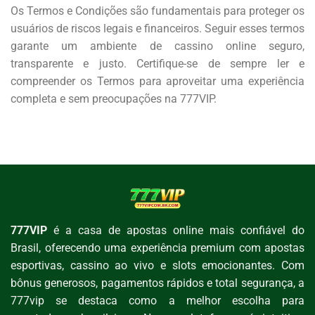
Os
Termos e Condições
são fundamentais para proteger os
usuários de riscos legais e financeiros. Seguir esses termos
garante um ambiente de cassino online seguro,
transparente e justo. Certifique-se de sempre ler e
compreender os Termos para aproveitar uma experiência
completa e sem preocupações na
777VIP
.
777VIP
é a casa de apostas online mais confiável do
Brasil, oferecendo uma experiência premium com apostas
esportivas, cassino ao vivo e slots emocionantes. Com
bônus generosos, pagamentos rápidos e total segurança, a
777vip se destaca como a melhor escolha para