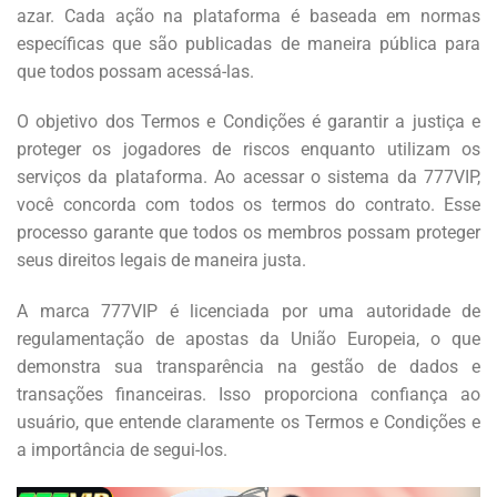
azar. Cada ação na plataforma é baseada em normas
específicas que são publicadas de maneira pública para
que todos possam acessá-las.
O objetivo dos Termos e Condições é garantir a justiça e
proteger os jogadores de riscos enquanto utilizam os
serviços da plataforma. Ao acessar o sistema da 777VIP,
você concorda com todos os termos do contrato. Esse
processo garante que todos os membros possam proteger
seus direitos legais de maneira justa.
A marca 777VIP é licenciada por uma autoridade de
regulamentação de apostas da União Europeia, o que
demonstra sua transparência na gestão de dados e
transações financeiras. Isso proporciona confiança ao
usuário, que entende claramente os Termos e Condições e
a importância de segui-los.