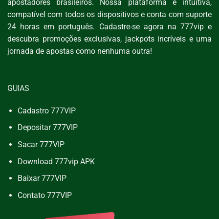
apostadores brasileiros. Nossa plataforma é intuitiva,
compatível com todos os dispositivos e conta com suporte
24 horas em português. Cadastre-se agora na 777vip e
descubra promoções exclusivas, jackpots incríveis e uma
jornada de apostas como nenhuma outra!
GUIAS
Cadastro 777VIP
Depositar 777VIP
Sacar 777VIP
Download 777vip APK
Baixar 777VIP
Contato 777VIP