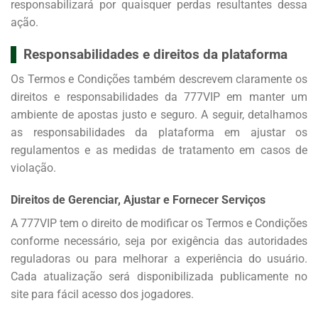
responsabilizará por quaisquer perdas resultantes dessa
ação.
Responsabilidades e direitos da plataforma
Os Termos e Condições também descrevem claramente os
direitos e responsabilidades da 777VIP em manter um
ambiente de apostas justo e seguro. A seguir, detalhamos
as responsabilidades da plataforma em ajustar os
regulamentos e as medidas de tratamento em casos de
violação.
Direitos de Gerenciar, Ajustar e Fornecer Serviços
A 777VIP tem o direito de modificar os Termos e Condições
conforme necessário, seja por exigência das autoridades
reguladoras ou para melhorar a experiência do usuário.
Cada atualização será disponibilizada publicamente no
site para fácil acesso dos jogadores.