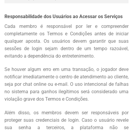
Responsabilidade dos Usuários ao Acessar os Serviços
Cada membro é responsável por ler e compreender
completamente os Termos e Condições antes de iniciar
qualquer aposta. Os usuários devem garantir que suas
sessões de login sejam dentro de um tempo razoável,
evitando a dependência do entretenimento.
Se houver algum erro em uma transação, o jogador deve
notificar imediatamente o centro de atendimento ao cliente,
seja por chat online ou e-mail. O uso intencional de falhas
no sistema para ganhos ilegítimos será considerado uma
violação grave dos Termos e Condições.
Além disso, os membros devem ser responsáveis por
proteger suas credenciais de login. Caso o usuário revele
sua senha a terceiros, a plataforma não se